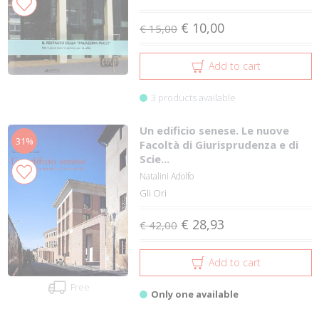
€ 10,00
€ 15,00
Add to cart
3 products available
Un edificio senese. Le nuove
31%
Facoltà di Giurisprudenza e di
Scie...
Natalini Adolfo
Gli Ori
€ 28,93
€ 42,00
Add to cart
Free
Only one available