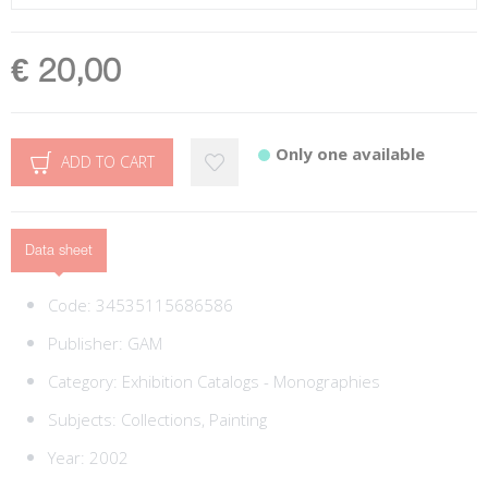
€ 20,00
Only one available
ADD TO CART
Data sheet
Code:
34535115686586
Publisher:
GAM
Category:
Exhibition Catalogs - Monographies
Subjects:
Collections,
Painting
Year: 2002