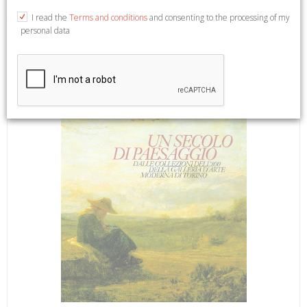
Barletta, 2002; br., pp. 80, 45 ill. col., cm 21x28.
I read the
Terms and conditions
and consenting to the processing of my
personal data