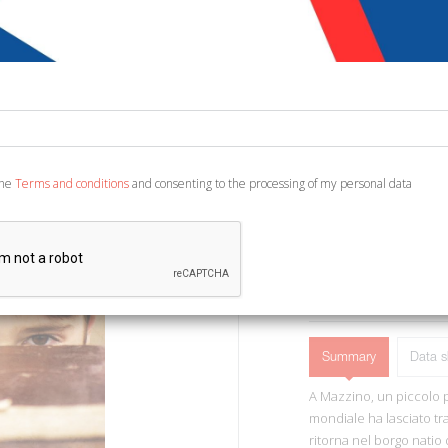
€ 12,90
Code:
3296438226217
Publisher:
Porto Seg
Category:
History - A
Ean13:
978885546595
the
Terms and conditions
and consenting to the processing of my personal data
Firenze, 2021; br., pp. 1
ADD TO CART
Summary
Data s
A Mazzino, un piccolo 
mondiale ha lasciato tra
ritorna nel borgo natio