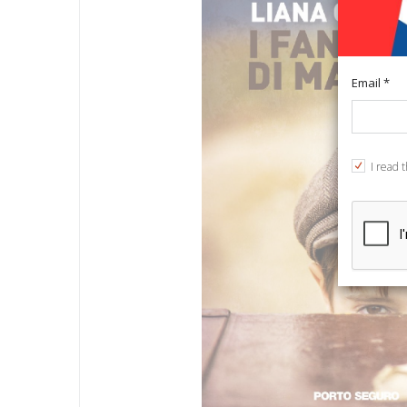
Email *
I read 