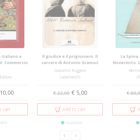
 italiano e
Il giudice e il prigioniero. Il
La Spina.
IV. Commercio
carcere di Antonio Gramsci
Novecento. L
...
12 
Giacomini Ruggero
Berrin
 Editore
Castelvecchi
A
10,00
€ 5,00
€ 22,00
€ 60,
 cart
Add to cart
A
able
Available