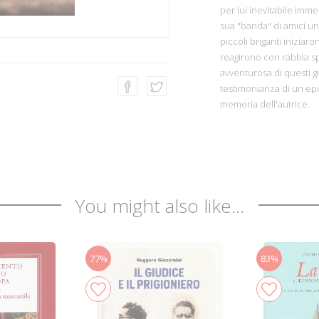
per lui inevitabile imme
sua "banda" di amici un
piccoli briganti iniziar
reagirono con rabbia spr
avventurosa di questi gi
testimonianza di un epis
memoria dell'autrice.
You might also like...
77%
83%