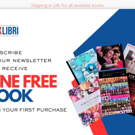
Shipping in 24h for all available books
i.it
Adv
SEARCH
NON FICTION
BOOKS FOR CHILDREN & YOUNG ADULTS
MANUALS - GU
Sea
I fantasmi 