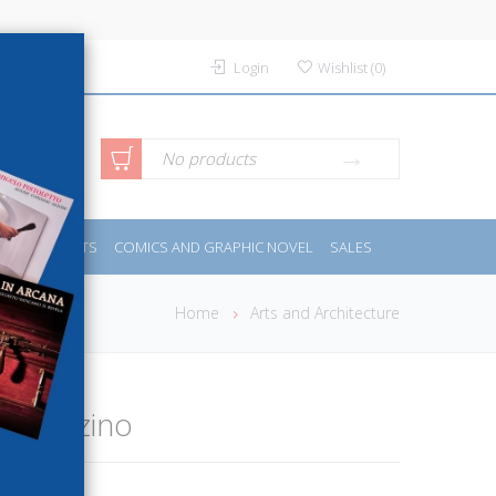
Login
Wishlist
(
0
)
anced
No products
IDES
SPORTS
COMICS AND GRAPHIC NOVEL
SALES
rch
Home
Arts and Architecture
di Mazzino