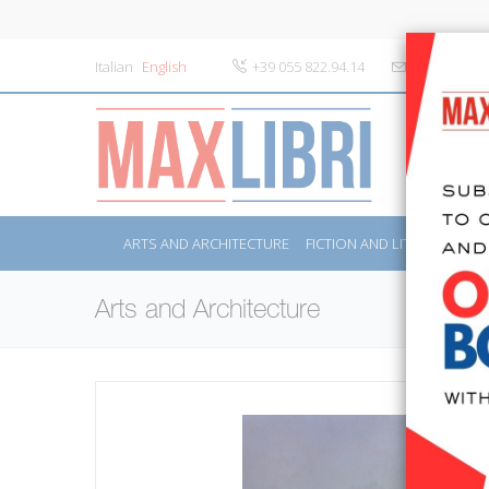
Italian
English
+39 055 822.94.14
info@maxlibr
ARTS AND ARCHITECTURE
FICTION AND LITERATURE
Arts and Architecture