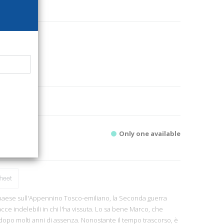
30
uro
rcheology
3
00.
Only one available
heet
paese sull'Appennino Tosco-emiliano, la Seconda guerra
cce indelebili in chi l'ha vissuta. Lo sa bene Marco, che
 dopo molti anni di assenza. Nonostante il tempo trascorso, è