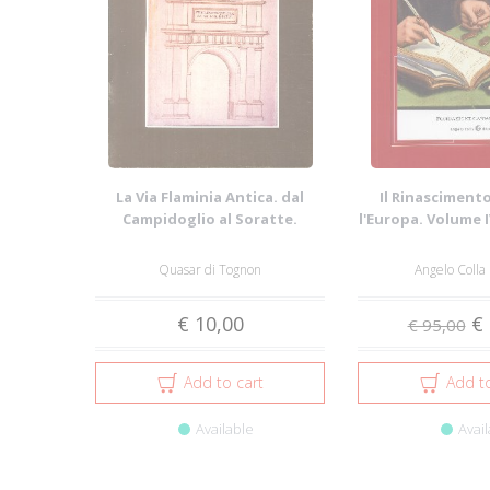
La Via Flaminia Antica. dal
Il Rinascimento
Campidoglio al Soratte.
l'Europa. Volume 
e cultu
Quasar di Tognon
Angelo Colla
€ 10,00
€ 
€ 95,00
Add to cart
Add to
Available
Avail