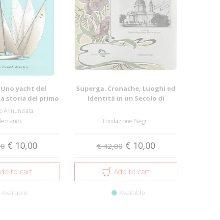
 Uno yacht del
Superga. Cronache, Luoghi ed
a storia del primo
Identità in un Secolo di
metri s...
Cartoline
o Annunziata
llemandi
Fondazione Negri
€ 10,00
€ 10,00
00
€ 42,00
dd to cart
Add to cart
Available
Available