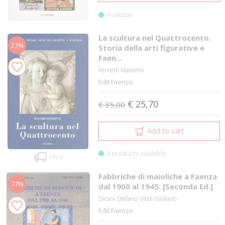
Available
La scultura nel Quattrocento.
27%
Storia della arti figurative e
Faen...
Ferretti Massimo
Edit Faenza
€ 25,70
€ 35,00
Add to cart
4 products available
Free
Fabbriche di maioliche a Faenza
77%
dal 1900 al 1945. [Seconda Ed.]
Dirani Stefano; Vitali Giuliano
Edit Faenza