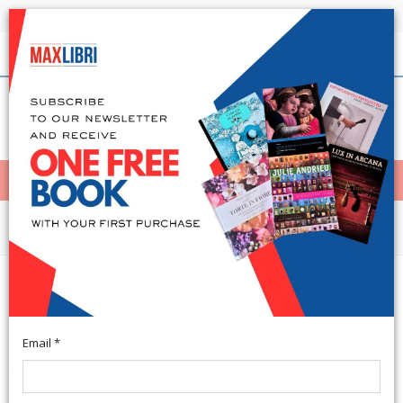
Shipping in 24h for all available books
English
(0)
(
0
)
< Home
MENÙ
Arts and Architecture
Guida 100 ceramiche di Faenza.
Dal Medioevo al XX secolo
Email *
Translation by M. Gori. Multilingual Text. Misterbianco, 2014;
paperback, pp. 112, ill. (Narrativa).