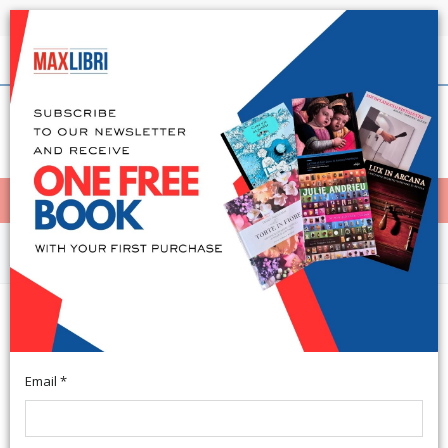
Shipping in 24h for all available books
English
(0)
(
0
)
< Home
MENÙ
Arts and Architecture
Le chiese dell'antico Settimo. La
chiesa della Madonna del Piano
Email *
S. Anna di Cascina, 2004; paperback, pp. 141, 116 numbered
b/w and col. ill., cm 21x29,5.