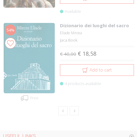
Available
Dizionario dei luoghi del sacro
54%
Eliade Mircea
Jaca Book
€ 18,58
€ 40,00
Add to cart
4 products available
Free
USEFUL LINKS