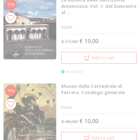
75%
Annunziata. Vol. 1: dal Duecento
al ...
EDIFIR
€ 19,00
€ 77,00
Add to cart
Available
Museo della Cattedrale di
75%
Ferrara. Catalogo generale
Edisai
€ 10,00
€ 40,00
Add to cart