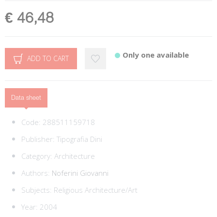
€ 46,48
Only one available
ADD TO CART
Data sheet
Code:
288511159718
Publisher:
Tipografia Dini
Category:
Architecture
Authors:
Noferini Giovanni
Subjects:
Religious Architecture/Art
Year: 2004