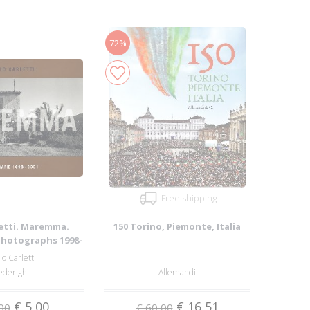
72%
Free shipping
letti. Maremma.
150 Torino, Piemonte, Italia
Photographs 1998-
2001
lo Carletti
ederighi
Allemandi
€ 5,00
€ 16,51
00
€ 60,00