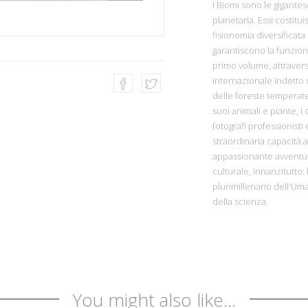
I Biomi sono le gigante
planetaria. Essi costit
fisionomia diversificat
garantiscono la funzional
primo volume, attraverso
internazionale indetto 
delle foreste temperate 
suoi animali e piante, i
fotografi professionist
straordinaria capacità ar
appassionante avventur
culturale, innanzitutto:
plurimillenario dell'Uman
della scienza.
You might also like...