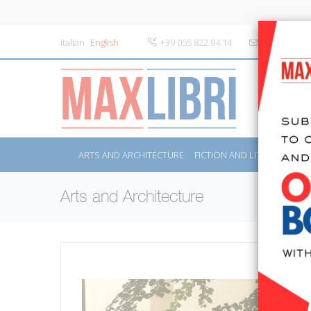
Italian
English
+39 055 822.94.14
info@maxlibr
ARTS AND ARCHITECTURE
FICTION AND LITERATURE
Arts and Architecture