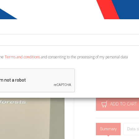
€ 27,14
€ 3
Code:
2838329365428
Publisher:
Daniele M
Category:
Photograp
the
Terms and conditions
and consenting to the processing of my personal data
Ean13:
978889712310
Testo Italiano e Inglese. 
ADD TO CART
Summary
Data s