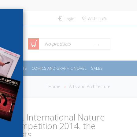
Login
Wishlist
(
0
)
anced
No products
IDES
SPORTS
COMICS AND GRAPHIC NOVEL
SALES
rch
Home
Arts and Architecture
ntest. International Nature
y Competition 2014. the
 Forests