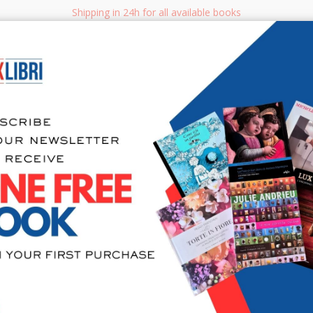
Shipping in 24h for all available books
i.it
Adv
SEARCH
NON FICTION
BOOKS FOR CHILDREN & YOUNG ADULTS
MANUALS - GU
Sea
Biophotoco
Photograph
Temperate