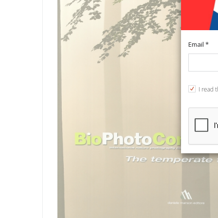
Email *
I read 