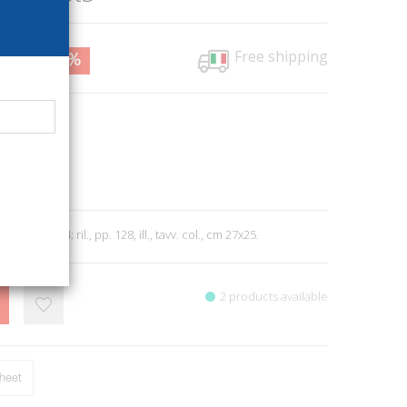
Free shipping
0,00
10%
86
arson
hy
1
Budoia, 2014; ril., pp. 128, ill., tavv. col., cm 27x25.
2 products available
heet