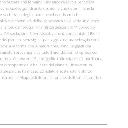
sche tessere che formano il mosaico relativo all'ecosfera
uiscono cioè le grandi unità d'insieme che determinano la
a e ricchissima degli innumerevoli ecosistemi che
ità e la continuità della vita selvatica sulla Terra. In questo
 le foto dei fotografi finalisti partecipanti al 1° concorso
dall'Associazione BioArt visual, viene rappresentato il Bioma
del pianeta. Meravigliosi paesaggi, la natura selvaggia con i
 colori e le forme che la natura crea, sono i soggetti che
i e amatori provenienti da tutto il mondo, hanno ripreso con
tistica. Conoscere i Biomi significa affrontare la straordinaria,
a di scoperta della bellezza del pianeta. Un'avventura
 la stessa che ha mosso, stimolato e sostenuto lo sforzo
ità per lo sviluppo delle arti pittoriche, delle arti letterarie e