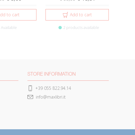
dd to cart
Add to cart
Available
2 products available
STORE INFORMATION
+39 055 822.94.14
info@maxlibri.it