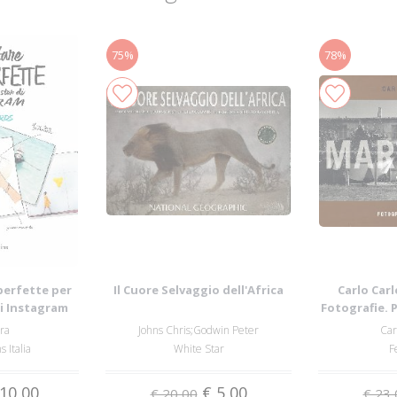
75%
78%
perfette per
Il Cuore Selvaggio dell'Africa
Carlo Car
di Instagram
Fotografie. 
ara
Johns Chris;Godwin Peter
Car
 Italia
White Star
F
10,00
€ 5,00
€ 20,00
€ 23,