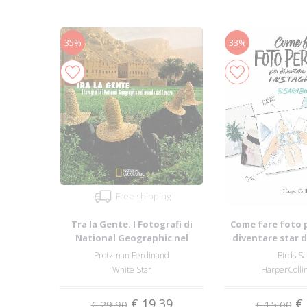
35%
33%
Free shipping
Tra la Gente. I Fotografi di
Come fare foto 
National Geographic nel
diventare star 
Mondo del La...
Protzman Ferdinand
Birds S
White Star
HarperCollins
€ 19,39
€ 
€ 29,90
€ 15,00