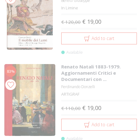
Beretti Giuseppe
In Limine
€ 19,00
€ 120,00
Add to cart
Available
Renato Natali 1883-1979.
83%
Aggiornamenti Critici e
Documentari con ...
Ferdinando Donzelli
ARTIGRAF
€ 19,00
€ 110,00
Add to cart
Available