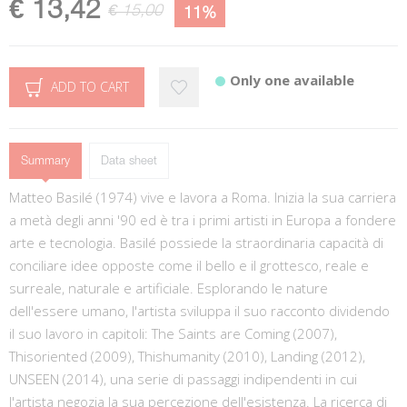
€ 13,42
€ 15,00
11%
Only one available
ADD TO CART
Summary
Data sheet
Matteo Basilé (1974) vive e lavora a Roma. Inizia la sua carriera
a metà degli anni '90 ed è tra i primi artisti in Europa a fondere
arte e tecnologia. Basilé possiede la straordinaria capacità di
conciliare idee opposte come il bello e il grottesco, reale e
surreale, naturale e artificiale. Esplorando le nature
dell'essere umano, l'artista sviluppa il suo racconto dividendo
il suo lavoro in capitoli: The Saints are Coming (2007),
Thisoriented (2009), Thishumanity (2010), Landing (2012),
UNSEEN (2014), una serie di passaggi indipendenti in cui
l'artista negozia la sua percezione dell'esistenza. La ricerca di