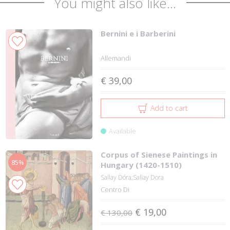
You might also like...
Bernini e i Barberini
Allemandi
€ 39,00
Add to cart
Available
Corpus of Sienese Paintings in
85%
Hungary (1420-1510)
Sallay Dóra;Sallay Dora
Centro Di
€ 19,00
€ 130,00