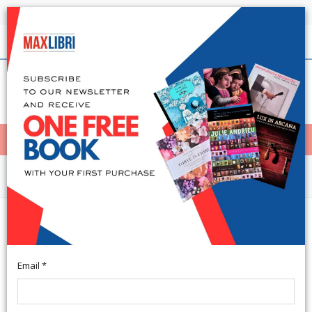
Shipping in 24h for all available books
English
(0)
(
0
)
< Home
MENÙ
Arts and Architecture
L'Accademia di Belle Arti di
Carrara e il Suo Patrimonio
Email *
A cura di Meloni L. Carrara, Accademia di Belle Arti di Carrara -
Palazzo Cybo Malaspina, 27 giugno - 7 settembre 2014. Milano,