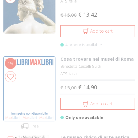
ATS Italia
€ 13,42
€ 15,00
Add to cart
4 products available
Cosa trovare nei musei di Roma
1%
Benedetta Cestelli Guidi
ATS Italia
€ 14,90
€ 15,00
Add to cart
Only one available
Free
Le museo civico di arte antica