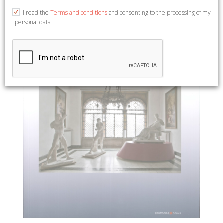
2015; br., pp. 160, ill. b/n e col., cm 21,5x22.
I read the
Terms and conditions
and consenting to the processing of my
personal data