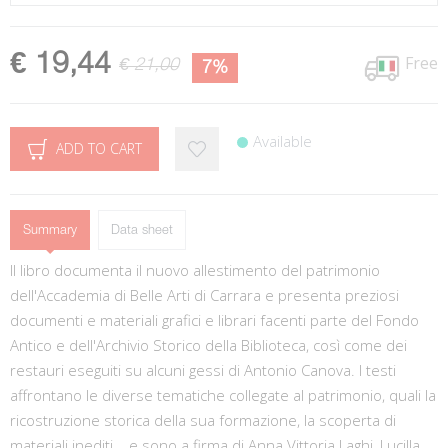
€ 19,44
Free
€ 21,00
7%
Available
ADD TO CART
Summary
Data sheet
Il libro documenta il nuovo allestimento del patrimonio
dell'Accademia di Belle Arti di Carrara e presenta preziosi
documenti e materiali grafici e librari facenti parte del Fondo
Antico e dell'Archivio Storico della Biblioteca, così come dei
restauri eseguiti su alcuni gessi di Antonio Canova. I testi
affrontano le diverse tematiche collegate al patrimonio, quali la
ricostruzione storica della sua formazione, la scoperta di
materiali inediti... e sono a firma di Anna Vittoria Laghi, Lucilla