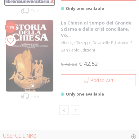
Only one available
Free
La Chiesa al tempo del Grande
11%
Scisma e della crisi conciliare.
Vo...
Alberigo Giuseppe;Delaruelle E.;Labande E....
San Paolo Edizioni
€ 42,52
€ 48,00
Add to cart
Only one available
Free
USEFUL LINKS