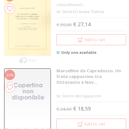
Liliana Billanovich
Ist. Storia Ecclesiast. Padova
€ 27,14
€ 30,00
Add to cart
Only one available
Free
Marcellino da Capradosso. Un
23%
frate cappuccino tra
Ottocento e Nov...
Ist. Storico dei Cappuccini
€ 18,59
€ 24,00
Add to cart