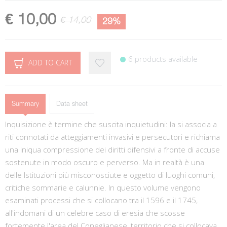
€ 10,00
€ 14,00
29%
6 products available
ADD TO CART
Summary
Data sheet
Inquisizione è termine che suscita inquietudini: la si associa a
riti connotati da atteggiamenti invasivi e persecutori e richiama
una iniqua compressione dei diritti difensivi a fronte di accuse
sostenute in modo oscuro e perverso. Ma in realtà è una
delle Istituzioni più misconosciute e oggetto di luoghi comuni,
critiche sommarie e calunnie. In questo volume vengono
esaminati processi che si collocano tra il 1596 e il 1745,
all'indomani di un celebre caso di eresia che scosse
fortemente l'area del Coneglianese, territorio che si collocava