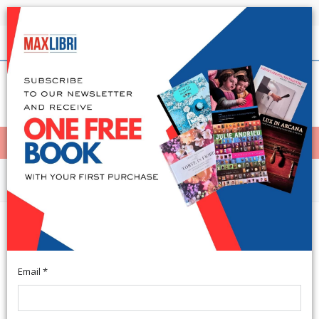
Shipping in 24h for all available books
English
(0)
(
0
)
< Home
MENÙ
Arts and Architecture
L'inquisizione nella diocesi di
Ceneda
Email *
Prsentazione di Liana Bertoldi Lenoci. Treviso, 2014; br., pp.
176, ill. b/n, cm 15x22. (Medievalia. 1).