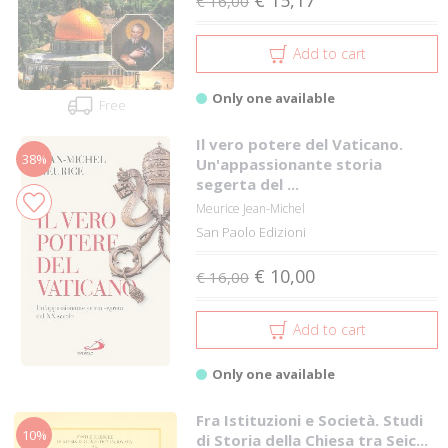
€ 16,00
Add to cart
Only one available
Free
Il vero potere del Vaticano.
38%
Un'appassionante storia
segerta del ...
Meurice Jean-Michel
San Paolo Edizioni
€ 10,00
€ 16,00
Add to cart
Only one available
Fra Istituzioni e Società. Studi
10%
di Storia della Chiesa tra Seic...