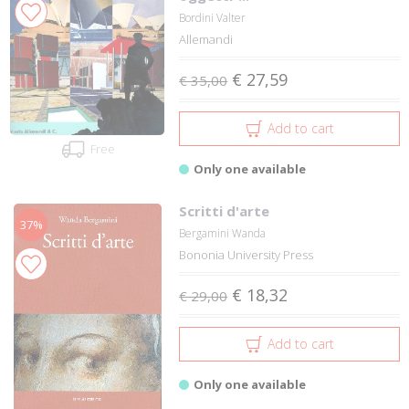
Bordini Valter
Allemandi
€ 27,59
€ 35,00
Add to cart
Free
Only one available
Scritti d'arte
37%
Bergamini Wanda
Bononia University Press
€ 18,32
€ 29,00
Add to cart
Only one available