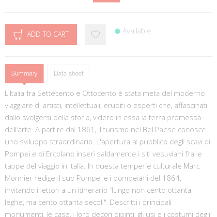
Available
ADD TO CART
Summary
Data sheet
L'Italia fra Settecento e Ottocento è stata meta del moderno
viaggiare di artisti, intellettuali, eruditi o esperti che, affascinati
dallo svolgersi della storia, videro in essa la terra promessa
dell'arte. A partire dal 1861, il turismo nel Bel Paese conosce
uno sviluppo straordinario. L'apertura al pubblico degli scavi di
Pompei e di Ercolano inserì saldamente i siti vesuviani fra le
tappe del viaggio in Italia. In questa temperie culturale Marc
Monnier redige il suo Pompei e i pompeiani del 1864,
invitando i lettori a un itinerario "lungo non cento ottanta
leghe, ma cento ottanta secoli". Descritti i principali
monumenti, le case, i loro decori dipinti, gli usi e i costumi degli