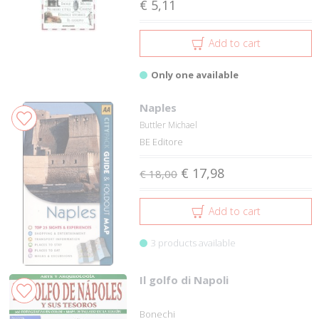
€ 5,11
Add to cart
Only one available
Naples
Buttler Michael
BE Editore
€ 17,98
€ 18,00
Add to cart
3 products available
Il golfo di Napoli
Bonechi