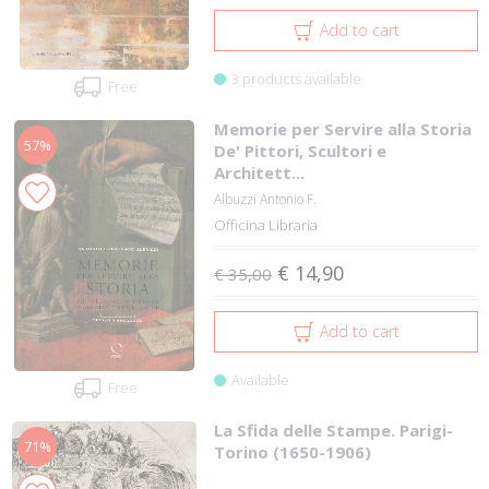
Add to cart
3 products available
Free
Memorie per Servire alla Storia
57%
De' Pittori, Scultori e
Architett...
Albuzzi Antonio F.
Officina Libraria
€ 14,90
€ 35,00
Add to cart
Available
Free
La Sfida delle Stampe. Parigi-
71%
Torino (1650-1906)