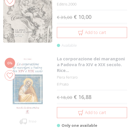
Editris 2000
€ 10,00
€ 35,00
Add to cart
Available
La corporazione dei marangoni
6%
a Padova fra XIV e XIX secolo.
Rice...
Piera Ferraro
Il Prato
€ 16,88
€ 18,00
Add to cart
Free
Only one available