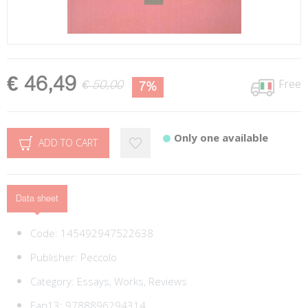
€ 46,49
Free
€ 50,00
7%
Only one available
ADD TO CART
Data sheet
Code:
145492947522638
Publisher:
Peccolo
Category:
Essays, Works, Reviews
Ean13:
9788896294314