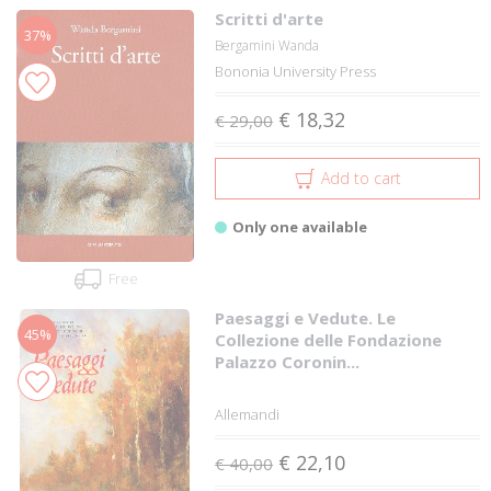
Scritti d'arte
37%
Bergamini Wanda
Bononia University Press
€ 18,32
€ 29,00
Add to cart
Only one available
Free
Paesaggi e Vedute. Le
45%
Collezione delle Fondazione
Palazzo Coronin...
Allemandi
€ 22,10
€ 40,00