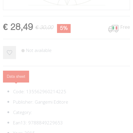
€ 28,49
Free
€ 30,00
5%
Not available
Data sheet
Code:
135562960214225
Publisher:
Gangemi Editore
Category:
Ean13:
9788849229653
Year: 2015