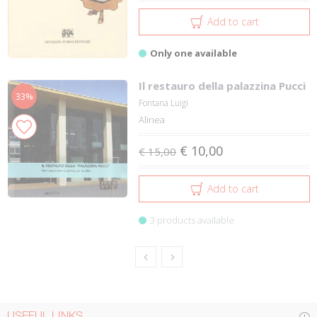
Add to cart
Only one available
Il restauro della palazzina Pucci
33%
Fontana Luigi
Alinea
€ 10,00
€ 15,00
Add to cart
3 products available
USEFUL LINKS