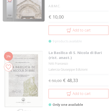
A.B.M.C.
€ 10,00
Add to cart
9 products available
La Basilica di S. Nicola di Bari
3%
(rist. anast.)
Nitti Francesco
Laterza Giuseppe Edizioni
€ 48,33
€ 50,00
Add to cart
Only one available