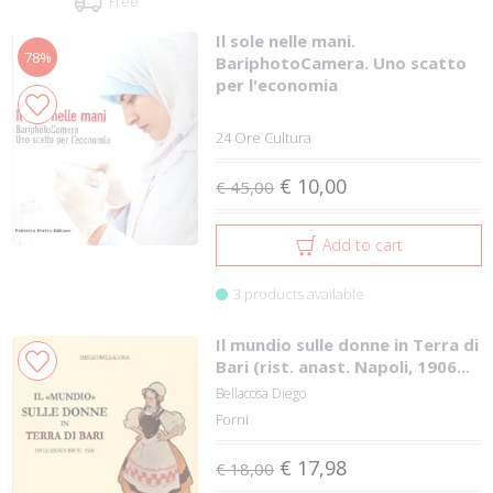
Free
Il sole nelle mani.
78%
BariphotoCamera. Uno scatto
per l'economia
24 Ore Cultura
€ 10,00
€ 45,00
Add to cart
3 products available
Il mundio sulle donne in Terra di
Bari (rist. anast. Napoli, 1906...
Bellacosa Diego
Forni
€ 17,98
€ 18,00