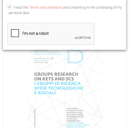
English Text. Roma, 2015; paperback, pp. 410, cm 16,5x23,5.
I read the
Terms and conditions
and consenting to the processing of my
(Arti Visive, Architettura e Urbanistica).
personal data