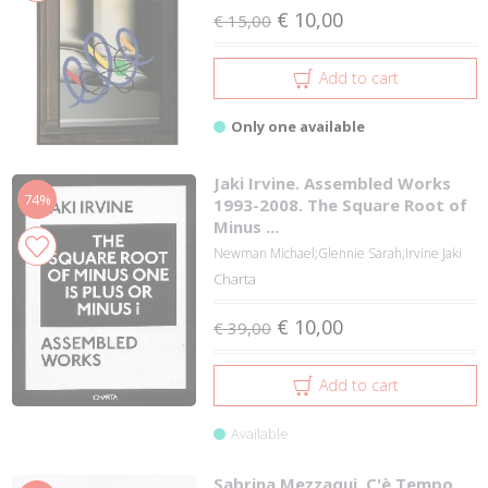
€ 10,00
€ 15,00
Add to cart
Only one available
Jaki Irvine. Assembled Works
74%
1993-2008. The Square Root of
Minus ...
Newman Michael;Glennie Sarah;Irvine Jaki
Charta
€ 10,00
€ 39,00
Add to cart
Available
Sabrina Mezzaqui. C'è Tempo