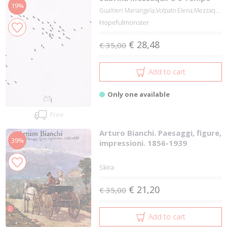
19%
Gualtieri Mariangela;Volpato Elena;Mezzaqu...
Hopefulmonster
€ 28,48
€ 35,00
Add to cart
Only one available
Free
Arturo Bianchi. Paesaggi, figure,
39%
impressioni. 1856-1939
Skira
€ 21,20
€ 35,00
Add to cart