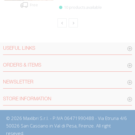
Free
10 products available
USEFUL LINKS
ORDERS & ITEMS
NEWSLETTER
STORE INFORMATION
© 2026 Maxlibri S.r.l. - P.IVA 06471990488 - Via Etruria 4/6
50026 San Casciano in Val di Pesa, Firenze. All right
reseved.