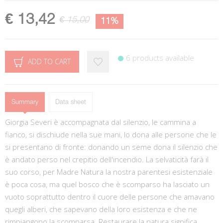
€ 13,42
€ 15,00
11%
6 products available
ADD TO CART
Summary
Data sheet
Giorgia Severi è accompagnata dal silenzio, le cammina a
fianco, si dischiude nella sue mani, lo dona alle persone che le
si presentano di fronte: donando un seme dona il silenzio che
è andato perso nel crepitio dell'incendio. La selvaticità farà il
suo corso, per Madre Natura la nostra parentesi esistenziale
è poca cosa, ma quel bosco che è scomparso ha lasciato un
vuoto soprattutto dentro il cuore delle persone che amavano
quegli alberi, che sapevano della loro esistenza e che ne
rimpiangono la scomparsa. Restaurare la natura significa