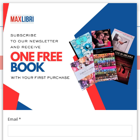
Shipping in 24h for all available books
English
(0)
(
0
)
< Home
MENÙ
Arts and Architecture
Restoring the World. Giorgia
Severi
Email *
Edited by Massini C. Italian and English Text. Torino, 2014;
paperback, pp. 32, b/w and col. ill., cm 21x21.