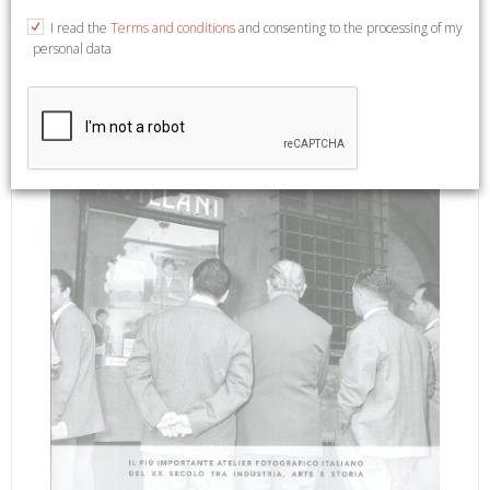
A cura di Vera Zamagni, Tito Menzani, Sara Romano, Emanuela
I read the
Terms and conditions
and consenting to the processing of my
Sesti. Firenze, 2014; br., pp. 160, 120 tavv. b/n, cm 22x22.
personal data