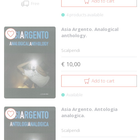
Add to cart
Free
4 products available
Asia Argento. Analogical
anthology.
Scalpendi
€ 10,00
Add to cart
Available
Asia Argento. Antologia
analogica.
Scalpendi