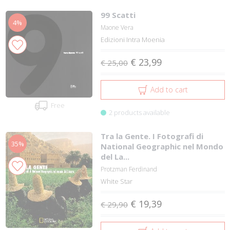
99 Scatti
4%
Maone Vera
Edizioni Intra Moenia
€ 23,99
€ 25,00
Add to cart
Free
2 products available
Tra la Gente. I Fotografi di
35%
National Geographic nel Mondo
del La...
Protzman Ferdinand
White Star
€ 19,39
€ 29,90