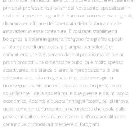
la committenza industriale a contribuire a collocare i Villani tra i
principali professionisti italiani del Novecento, specializzati in
scatti di imprese e in grado di dare conto in maniera originale,
dinamica ed efficace dell'operosità della fabbrica e delle
innovazioni in essa contenute. E così tanti stabilimenti
bolognesi e italiani in genere, vengono fotografati e posti
all'attenzione di una platea più ampia, per volontà di
committenti che desiderano dare al proprio marchio e ai
propri prodotti una dimensione pubblica e molto spesso
accattivante. A distanza di anni, la riproposizione di una
selezione accurata e ragionata di queste immagini ci
riconsegna una visione edulcorata - ma non per questo
squalificante - della società tra le due guerre e del miracolo
economico. Accanto a questa immagini "costruite" si ritrova,
quasi come un controcanto, la naturalezza che esula dalle
pose artificiali e che si nutre, invece, dell'occasionalità che
comunque circondava il mestiere di fotografo.