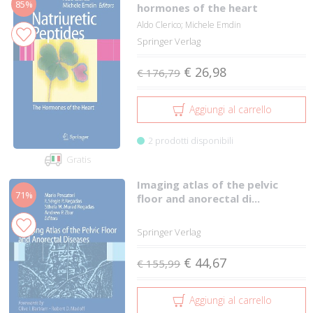
85%
hormones of the heart
Aldo Clerico; Michele Emdin
Springer Verlag
€ 26,98
€ 176,79
Aggiungi al carrello
2 prodotti disponibili
Gratis
Imaging atlas of the pelvic
71%
floor and anorectal di...
Springer Verlag
€ 44,67
€ 155,99
Aggiungi al carrello