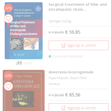
Surgical treatment of hilar and
62%
intrahepatic chola...
Springer Verlag
€ 59,85
€ 155,99
Aggiungi al carrello
2 prodotti disponibili
Gratis
Anestesia locoregionale
29%
Pippa Pasquale. Busoni Paolo
Verduci
€ 85,56
€ 120,00
Aggiungi al carrello