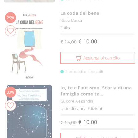
La coda del bene
29%
Nicola Maestri
Epika
€ 10,00
€ 14,00
Aggiungi al carrello
2 prodotti disponibili
Io, te e l'autismo. Storia di una
33%
famiglia come ta...
Guidone Alessandra
Latte di nanna Edizioni
€ 10,00
€ 15,00