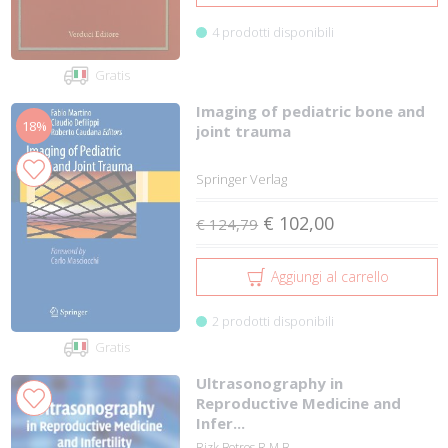
4 prodotti disponibili
Gratis
Imaging of pediatric bone and
18%
joint trauma
Springer Verlag
€ 102,00
€ 124,79
Aggiungi al carrello
2 prodotti disponibili
Gratis
Ultrasonography in
Reproductive Medicine and
Infer...
Rizk Botros R M B.