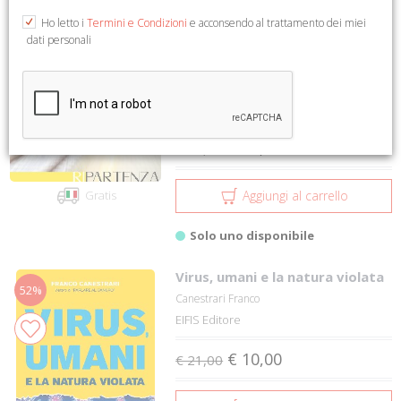
49 a 72 su 1239
2
3
4
5
Ho letto i
Termini e Condizioni
e acconsendo al trattamento dei miei
dati personali
Ri-partenza
43%
Paolo Barbaro; Pizzamiglio Antonella; Sere...
Artestudio
€ 20,12
€ 35,00
Aggiungi al carrello
Gratis
Solo uno disponibile
Virus, umani e la natura violata
52%
Canestrari Franco
EIFIS Editore
€ 10,00
€ 21,00