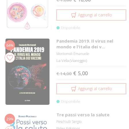
Aggiungi al carrello
Disponibile
Pandemia 2019. Il virus nel
64%
mondo e l'Italia dei v...
Montomoli Emanuele
La Vela (Viareggio)
€ 5,00
€ 14,00
Aggiungi al carrello
Disponibile
Tre passi verso la salute
29%
Peschiulli Sergio
Fides Edizioni