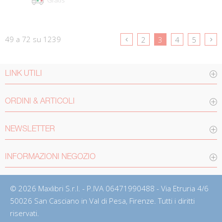
49 a 72 su 1239
2
3
4
5
LINK UTILI
ORDINI & ARTICOLI
NEWSLETTER
INFORMAZIONI NEGOZIO
© 2026 Maxlibri S.r.l. - P.IVA 06471990488 - Via Etruria 4/6
50026 San Casciano in Val di Pesa, Firenze. Tutti i diritti
riservati.