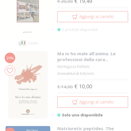
€ 19,49
€ 20,00
Aggiungi al carrello
2 prodotti disponibili
Gratis
Ma io ho male all'anima. Le
29%
professioni della cura...
Mantegazza Raffaele
AnimaMundi Edizioni
€ 10,00
€ 14,00
Aggiungi al carrello
Solo uno disponibile
Natriuretic peptides. The