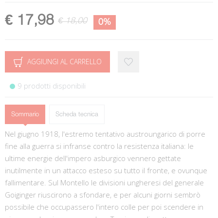
€ 17,98
€ 18,00
0%
AGGIUNGI AL CARRELLO
9 prodotti disponibili
Sommario
Scheda tecnica
Nel giugno 1918, l'estremo tentativo austroungarico di porre
fine alla guerra si infranse contro la resistenza italiana: le
ultime energie dell'impero asburgico vennero gettate
inutilmente in un attacco esteso su tutto il fronte, e ovunque
fallimentare. Sul Montello le divisioni ungheresi del generale
Goiginger riuscirono a sfondare, e per alcuni giorni sembrò
possibile che occupassero l'intero colle per poi scendere in